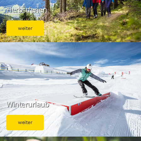
Herbstferien
weiter
Winterurlaub
weiter