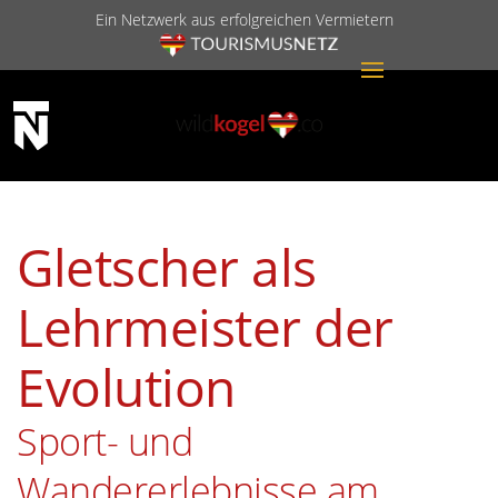
Ein Netzwerk aus erfolgreichen Vermietern
Gletscher als
Lehrmeister der
Evolution
Sport- und
Wandererlebnisse am