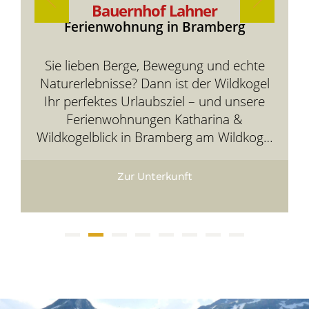
Bauernhof Lahner
Ferienwohnung in Bramberg
Sie lieben Berge, Bewegung und echte
Naturerlebnisse? Dann ist der Wildkogel
Ihr perfektes Urlaubsziel – und unsere
Ferienwohnungen Katharina &
Wildkogelblick in Bramberg am Wildkogel
Ihre gemütliche Basis mitten in der
Bergwelt.
Zur Unterkunft