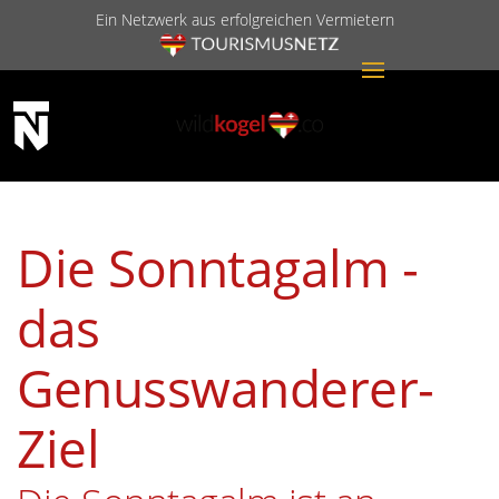
Ein Netzwerk aus erfolgreichen Vermietern
Die Sonntagalm -
das
Genusswanderer-
Ziel