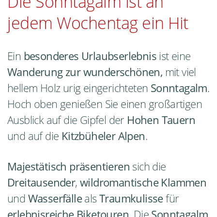
Die Sonntagalm ist an
jedem Wochentag ein Hit
Ein
besonderes Urlaubserlebnis
ist eine
Wanderung zur wunderschönen,
mit viel
hellem Holz urig eingerichteten
Sonntagalm
.
Hoch oben genießen Sie einen großartigen
Ausblick auf die Gipfel der
Hohen Tauern
und auf die
Kitzbüheler Alpen
.
Majestätisch präsentieren
sich die
Dreitausender
,
wildromantische Klammen
und
Wasserfälle
als
Traumkulisse
für
erlebnisreiche
Biketouren
. Die
Sonntagalm