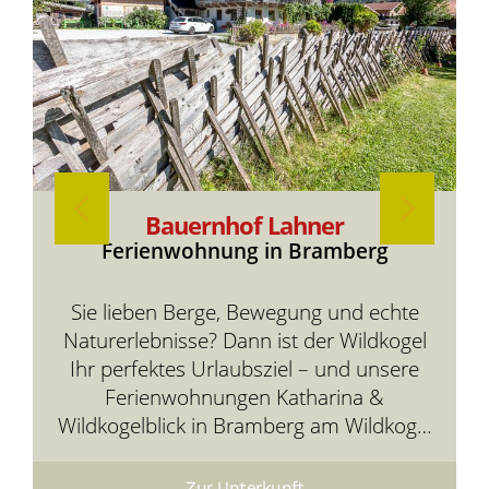
Bauernhof Lahner
Ferienwohnung in Bramberg
Sie lieben Berge, Bewegung und echte
Naturerlebnisse? Dann ist der Wildkogel
Ihr perfektes Urlaubsziel – und unsere
Ferienwohnungen Katharina &
Wildkogelblick in Bramberg am Wildkogel
Ihre gemütliche Basis mitten in der
Bergwelt.
Zur Unterkunft