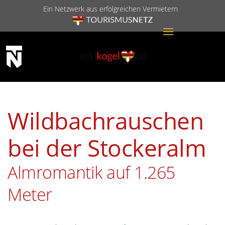
Ein Netzwerk aus erfolgreichen Vermietern
Wildbachrauschen
bei der Stockeralm
Almromantik auf 1.265
Meter