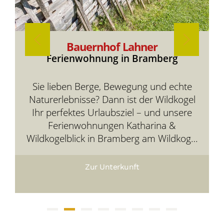
Bauernhof Lahner
Ferienwohnung in Bramberg
Sie lieben Berge, Bewegung und echte
Naturerlebnisse? Dann ist der Wildkogel
Ihr perfektes Urlaubsziel – und unsere
Ferienwohnungen Katharina &
Wildkogelblick in Bramberg am Wildkogel
Ihre gemütliche Basis mitten in der
Bergwelt.
Zur Unterkunft