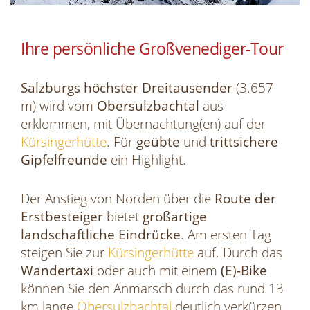
Ihre persönliche Großvenediger-Tour
Salzburgs höchster Dreitausender
(3.657
m) wird vom
Obersulzbachtal
aus
erklommen, mit Übernachtung(en) auf der
Kürsingerhütte
. Für
geübte
und
trittsichere
Gipfelfreunde
ein Highlight.
Der Anstieg von Norden über die
Route der
Erstbesteiger
bietet
großartige
landschaftliche
Eindrücke
. Am ersten Tag
steigen Sie zur
Kürsingerhütte
auf. Durch das
Wandertaxi
oder auch mit einem
(E)-Bike
können Sie den Anmarsch durch das rund 13
km lange
Obersulzbachtal
deutlich verkürzen.