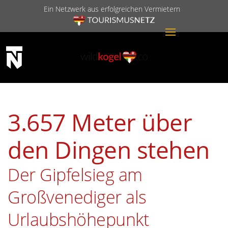
Ein Netzwerk aus erfolgreichen Vermietern
3.657 Meter über
den Dingen stehen
Der Gipfelsieg am
Großvenediger als
Urlaubshöhepunkt