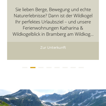
Sie lieben Berge, Bewegung und echte
Naturerlebnisse? Dann ist der Wildkogel
Ihr perfektes Urlaubsziel – und unsere
Ferienwohnungen Katharina &
Wildkogelblick in Bramberg am Wildkogel
Ihre gemütliche Basis mitten in der
Bergwelt.
Zur Unterkunft