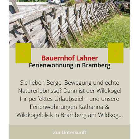
Bauernhof Lahner
Ferienwohnung in Bramberg
Sie lieben Berge, Bewegung und echte
Naturerlebnisse? Dann ist der Wildkogel
Ihr perfektes Urlaubsziel – und unsere
Ferienwohnungen Katharina &
Wildkogelblick in Bramberg am Wildkogel
Ihre gemütliche Basis mitten in der
Bergwelt.
Zur Unterkunft