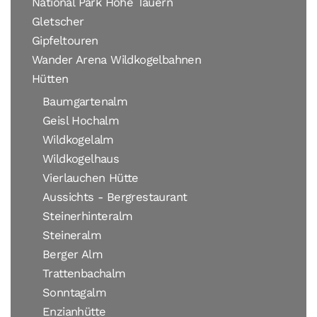
National Park Hohe Tauern
Gletscher
Gipfeltouren
Wander Arena Wildkogelbahnen
Hütten
Baumgartenalm
Geisl Hochalm
Wildkogelalm
Wildkogelhaus
Vierlauchen Hütte
Aussichts - Bergrestaurant
Steinerhinteralm
Steineralm
Berger Alm
Trattenbachalm
Sonntagalm
Enzianhütte