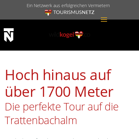
Ein Netzwerk aus erfolgreichen Vermietern
Hoch hinaus auf
über 1700 Meter
Die perfekte Tour auf die
Trattenbachalm