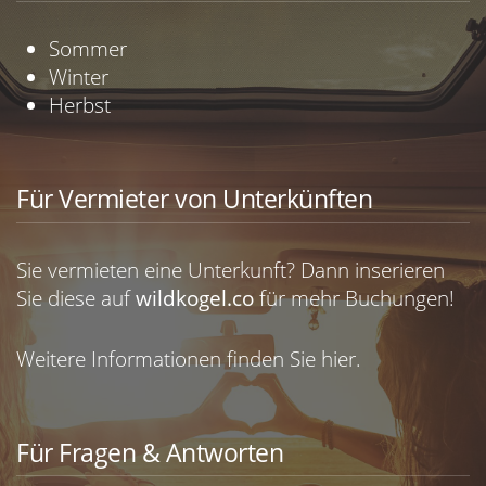
Sommer
Winter
Herbst
Für Vermieter von Unterkünften
Sie vermieten eine Unterkunft? Dann inserieren
Sie diese auf
wildkogel.co
für mehr Buchungen!
Weitere Informationen finden Sie
hier.
Für Fragen & Antworten