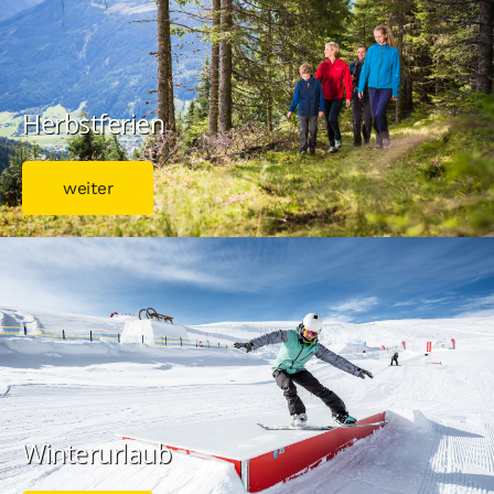
Herbstferien
weiter
Winterurlaub