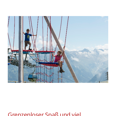
Grenzenloser Spaß und viel