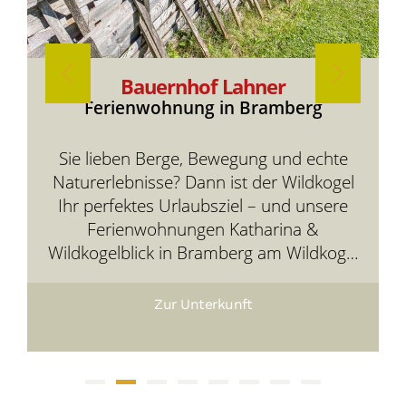
Bauernhof Lahner
Ferienwohnung in Bramberg
Sie lieben Berge, Bewegung und echte
Naturerlebnisse? Dann ist der Wildkogel
Ihr perfektes Urlaubsziel – und unsere
Ferienwohnungen Katharina &
Wildkogelblick in Bramberg am Wildkogel
Ihre gemütliche Basis mitten in der
Bergwelt.
Zur Unterkunft