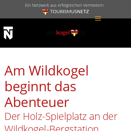
Ein Netzwerk aus erfolgreichen Vermietern
Am Wildkogel
beginnt das
Abenteuer
Der Holz-Spielplatz an der
Wildkogel-Bergstation