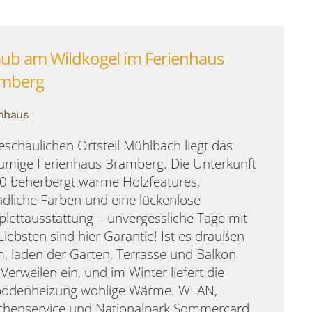
aub am Wildkogel im Ferienhaus
mberg
nhaus
eschaulichen Ortsteil Mühlbach liegt das
umige Ferienhaus Bramberg. Die Unterkunft
10 beherbergt warme Holzfeatures,
ndliche Farben und eine lückenlose
lettausstattung – unvergessliche Tage mit
Liebsten sind hier Garantie! Ist es draußen
, laden der Garten, Terrasse und Balkon
Verweilen ein, und im Winter liefert die
odenheizung wohlige Wärme. WLAN,
chenservice und Nationalpark Sommercard