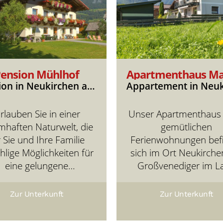
ension Mühlhof
Pension in Neukirchen am Großvenediger
rlauben Sie in einer
Unser Apartmenthaus 
mhaften Naturwelt, die
gemütlichen
r Sie und Ihre Familie
Ferienwohnungen bef
hlige Möglichkeiten für
sich im Ort Neukirch
eine gelungene
Großvenediger im L
izeitgestaltung bieten
Salzburg. Umgeben vo
 Genächtigt wird in der
Hohen Tauern und 
Zur Unterkunft
Zur Unterkunft
igartigen Naturpension
Kitzbüheler Alpen biet
Mühlhof mit seinen
Ihnen einen Traumurla