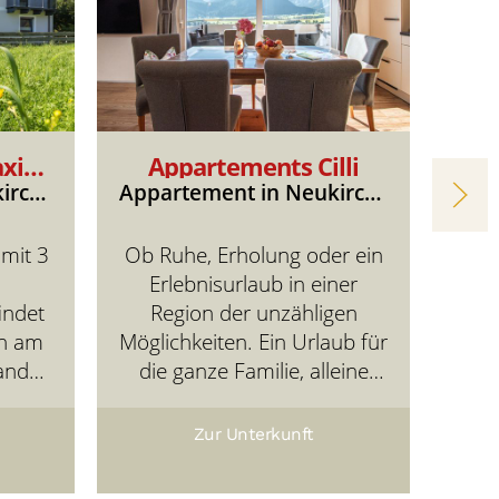
Apartmenthaus Maximilian
Appartements Cilli
Appartement in Neukirchen am Großvenediger
Appartement in Neukirchen
mit 3
Ob Ruhe, Erholung oder ein
I
Erlebnisurlaub in einer
indet
Region der unzähligen
en am
Möglichkeiten. Ein Urlaub für
kom
and
die ganze Familie, alleine
Feri
n den
oder zu zweit, es ist für
den
jeden was dabei :-) Wir
Feri
Zur Unterkunft
en wir
bieten Ihnen mehrere
3 g
ub in
Appartements mit einer
m