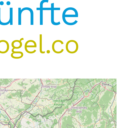
ünfte
ogel.co