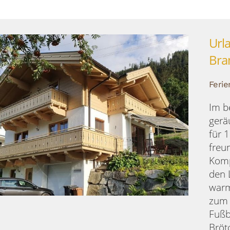
Url
Bra
Ferie
Im b
gerä
für 
freu
Komp
den 
warm
zum 
Fußb
Bröt