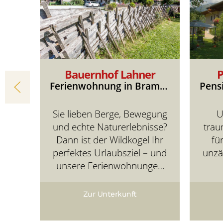
Bauernhof Lahner
P
Ferienwohnung in Bramberg am Wildkogel
Ferienwohnung in Bramberg
nung
Sie lieben Berge, Bewegung
U
 in
und echte Naturerlebnisse?
trau
berg
Dann ist der Wildkogel Ihr
fü
für
perfektes Urlaubsziel – und
unzä
unsere Ferienwohnungen
raum
Katharina & Wildkogelblick in
Fre
hrere
Bramberg am Wildkogel Ihre
wird.
Zur Unterkunft
arer
gemütliche Basis mitten in
einz
n der
der Bergwelt.