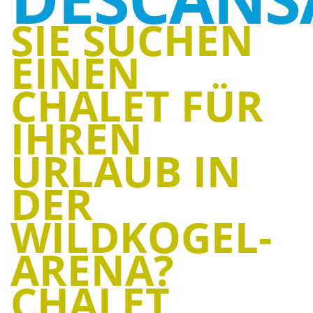
SIE SUCHEN
EINEN
CHALET FÜR
IHREN
URLAUB IN
DER
WILDKOGEL-
ARENA?
CHALET